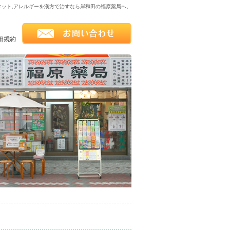
イエット,アレルギーを漢方で治すなら岸和田の福原薬局へ。