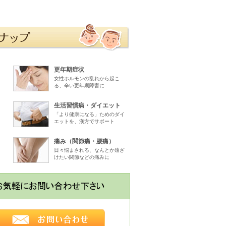
更年期症状
女性ホルモンの乱れから起こ
る、辛い更年期障害に
生活習慣病・ダイエット
「より健康になる」ためのダイ
エットを、漢方でサポート
痛み（関節痛・腰痛）
日々悩まされる、なんとか遠ざ
けたい関節などの痛みに