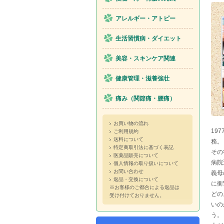
アレルギー・アトピー
生活習慣病・ダイエット
美容・スキンケア関連
健康管理・滋養強壮
痛み（関節痛・腰痛）
お買い物の流れ
19
ご利用規約
送料について
務。
特定商取引法に基づく表記
その
医薬品販売について
病院
個人情報の取り扱いについて
お問い合わせ
義母
返品・交換について
に衝
※お客様のご都合による返品は
どの
受け付けておりません。
いの
う。