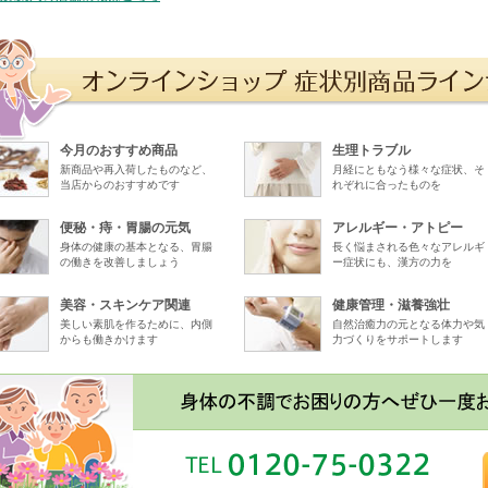
今月のおすすめ商品
生理トラブル
新商品や再入荷したものなど、
月経にともなう様々な症状、そ
当店からのおすすめです
れぞれに合ったものを
便秘・痔・胃腸の元気
アレルギー・アトピー
身体の健康の基本となる、胃腸
長く悩まされる色々なアレルギ
の働きを改善しましょう
ー症状にも、漢方の力を
美容・スキンケア関連
健康管理・滋養強壮
美しい素肌を作るために、内側
自然治癒力の元となる体力や気
からも働きかけます
力づくりをサポートします