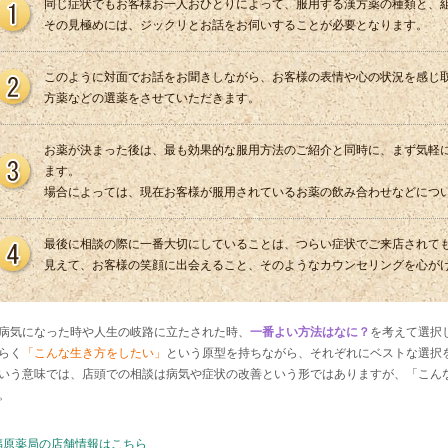
同じ症状でもお客様お一人おひとりによって、服用する漢方薬の種類と、
その見極めには、ジックリとお話をお伺いすることが必要となります。
このように対面でお話をお聞きしながら、お客様の表情や心の状況を感じ
方薬などの選薬をさせていただきます。
お薬が決まった後は、最も効果的な服用方法のご紹介と同時に、まず気軽
ます。
場合によっては、現在お客様が服用されているお薬の飲み合わせなどにつ
最後に相談の際に一番大切にしていることは、つらい症状でご来店されて
見えて、お客様の笑顔に出会えること、そのようなカウンセリングを心が
病気になった時や人生の岐路に立たされた時、
一番よい方法はなに？
を考えて選択
らく
「こんな生き方をしたい」
という原型を持ちながら、それぞれにベストな選択
いう意味では、店頭での相談は病気や症状の改善という形ではありますが、「こん
。
 福原薬局の店舗情報はこちら