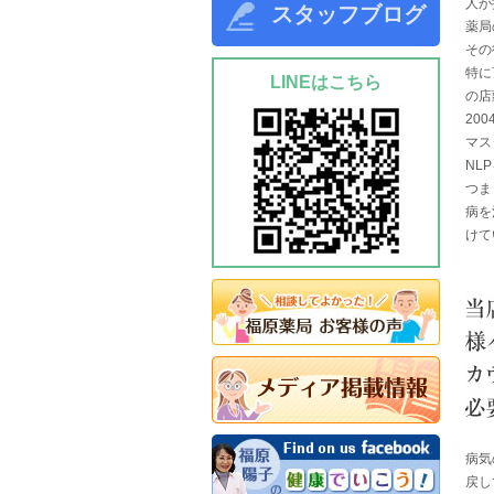
人が
スタッフブログ
薬局
その
特に
LINEはこちら
の店
20
マス
NL
つま
病を
けて
病気
戻し