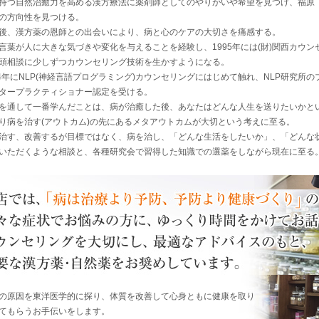
持つ自然治癒力を高める漢方療法に薬剤師としてのやりがいや希望を見つけ、福原
の方向性を見つける。
後、漢方薬の恩師との出会いにより、病と心のケアの大切さを痛感する。
言葉が人に大きな気づきや変化を与えることを経験し、1995年には(財)関西カウ
頭相談に少しずつカウンセリング技術を生かすようになる。
04年にNLP(神経言語プログラミング)カウンセリングにはじめて触れ、NLP研究所
タープラクティショナー認定を受ける。
Pを通して一番学んだことは、病が治癒した後、あなたはどんな人生を送りたいかと
り病を治す(アウトカム)の先にあるメタアウトカムが大切という考えに至る。
治す、改善するが目標ではなく、病を治し、「どんな生活をしたいか」、「どんな
いただくような相談と、各種研究会で習得した知識での選薬をしながら現在に至る
の原因を東洋医学的に探り、体質を改善して心身ともに健康を取り
てもらうお手伝いをします。