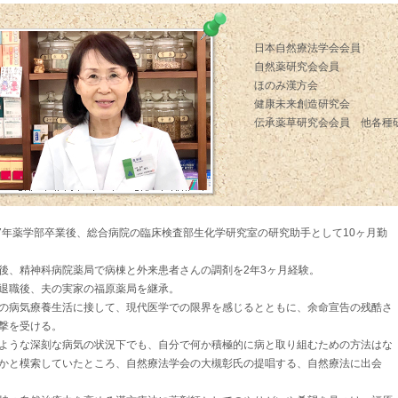
日本自然療法学会会員
自然薬研究会会員
ほのみ漢方会
健康未来創造研究会
伝承薬草研究会会員 他各種
77年薬学部卒業後、総合病院の臨床検査部生化学研究室の研究助手として10ヶ月勤
後、精神科病院薬局で病棟と外来患者さんの調剤を2年3ヶ月経験。
退職後、夫の実家の福原薬局を継承。
の病気療養生活に接して、現代医学での限界を感じるとともに、余命宣告の残酷さ
撃を受ける。
ような深刻な病気の状況下でも、自分で何か積極的に病と取り組むための方法はな
かと模索していたところ、自然療法学会の大槻彰氏の提唱する、自然療法に出会