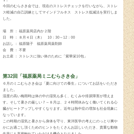
今回のむらさき会では、現在のストレスチェックを行いながら、ストレ
ス軽減の自己訓練としてマインドフルネス ストレス低減法を実行しま
した。
場 所 ： 福原薬局店内か２階
日 時 ： ８月４日（木） 10：30～12：00
お話し ： 福原陽子 福原薬局薬剤師
会 費 ： 不要
お土産 ： ストレスに強い体のために「紫華栄10包」
第32回「福原薬局ミニむらさき会」
６月のミニむらさき会は「夏に向けての養生」についてお話をいただき
ました。
湿度の高い梅雨時は体の中の湿気も多く、むくみや排尿障害が増えま
す。そして暑さの厳しい７～８月は、２４時間休みなく働いてくれる心
臓がヒートアップしやすくなります。近年は熱中症の増加も社会現象に
なっています。
この時期の湿気と暑さから身体を守り、東洋医学の考えにのっとり爽や
かにお過ごし頂くためのヒントをたくさんお話しいただき、貴重な動物
生薬にも直接触れていただける機会となりました。