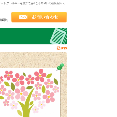
ダイエット,アレルギーを漢方で治すなら岸和田の福原薬局へ。