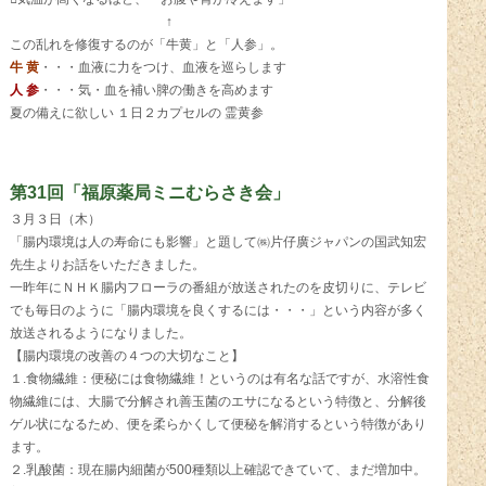
↑
この乱れを修復するのが「牛黄」と「人参」。
牛 黄
・・・血液に力をつけ、血液を巡らします
人 参
・・・気・血を補い脾の働きを高めます
夏の備えに欲しい １日２カプセルの 霊黄参
第31回「福原薬局ミニむらさき会」
３月３日（木）
「腸内環境は人の寿命にも影響」と題して㈱片仔廣ジャパンの国武知宏
先生よりお話をいただきました。
一昨年にＮＨＫ腸内フローラの番組が放送されたのを皮切りに、テレビ
でも毎日のように「腸内環境を良くするには・・・」という内容が多く
放送されるようになりました。
【腸内環境の改善の４つの大切なこと】
１.食物繊維：便秘には食物繊維！というのは有名な話ですが、水溶性食
物繊維には、大腸で分解され善玉菌のエサになるという特徴と、分解後
ゲル状になるため、便を柔らかくして便秘を解消するという特徴があり
ます。
２.乳酸菌：現在腸内細菌が500種類以上確認できていて、まだ増加中。