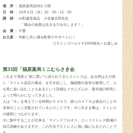
場 所
： 福原薬局店内か２階
日 時
： 10月６日（木）10：30～12：00
講 師
： ㈱剤盛堂薬品 小谷健太郎先生
「痛みの改善は生きる力を出します！」
会 費
： 不要
お土産
： 年齢と共に減る軟骨のサポートに！
コラミンゴールド￥1000相当＋お楽しみ
第33回「福原薬局ミニむらさき会
」
これまで漠然と“体に悪い”と語られてきたストレスは、ある時は人の体
に「ストレス反応の暴走」を引き起こし、脳細胞や血管を破壊して、人
を死に追い込むこともあるという詳細なメカニズムが、最先端の研究に
よって明らかになってきました。
人は『今』を考えている時間が５３％で、残りの４７％は過去のことや
未来のことに支配されているとのことです。今に生きる事は、ストレス
の緩和につながります。
今に集中することが出来る「マインドフルネス」というストレス軽減の
自己訓練がありますが、この方法でストレスに強い脳になるとのことで
す。