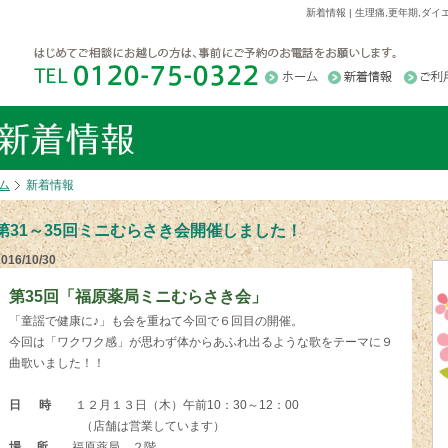
新着情報 | 生理痛,更年期,
ム
新着情報
第31～35回ミニむらさき会開催しました！
2016/10/30
第35回「福原薬局ミニむらさき会」
「童謡で健康に♪」も会を重ねて今回で６回目の開催。
今回は「ワクワク感」が思わず体からあふれ出るような歌をテーマに９
曲歌いました！！
日 時
１２月１３日（木）午前10：30～12：00
（店舗は営業しています）
場 所
福原薬局 ２階