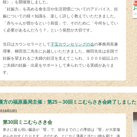
校）」を開催致しました。
「妊娠力」を高める食生活や生活習慣についてのアドバイス、妊
※
娠についての様々知識を、楽しく詳しく教えていただきました。
「赤ちゃんが授かるという前提」で、そのために「今何をしてい
く必要があるんだろう？」という発想が大切です。
当日はカウンセラーとして
子宝カウンセリングの会
の事務局長兼
理事、柳田浩二先生にお越しいただきました。柳田先生は全国で
妊娠を望まれるご夫婦の妊活を支えてこられ、１０００組以上の
ご夫婦の妊娠・出産をサポートして来られている実績がありま
す。
漢方の福原薬局主催：第25～30回ミニむらさき会終了しました
2016/01/01
第30回ミニむらさき会
寒さに最も弱い臓器が「腎」で、節分までのこの季節は「腎」が大変傷
められやすくなります。そのため、とにかく薄着と冷たい物を避け、体