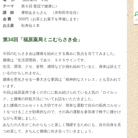
テーマ
第６回 童謡で健康に♪
講 師
摩耶あきらさん （岸和田市在住）
会 費
500円（お茶とお菓子を準備します）
※
お土産
松寿仙１本
第34回「福原薬局ミニむらさき会」
今回のむらさき会は腰痛を始めとする痛みに焦点を当ててみました。
腰痛は「生活習慣病」であり、ＳＯＳサインです。
生活、環境、クセ、姿勢、感情などが崩れ始めていると、身体は訴えて
いるのかもしれません。
腰痛を悪化させる一番大きな要因は「精神的なストレス」とも言われて
います。
今回は福原薬局で多くの方にに飲み続けられている人気の「ロイルッ
ク」と腰痛の対処方法についてお話をいただきました。
また腰痛のコルセットも大切ですが、簡単な運動で自分の筋肉コルセッ
トをつけることが効果的なので、その為の運動を参加者で椅子に腰かけ
ながら実施しました。
あなたの人生がこれからもっと楽しく飛躍するためにも、自分自身を見
つめ直して、きちんと腰痛に向き合っていきましょう。