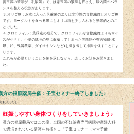
善玉菌の筆頭が「乳酸菌」で、は悪玉菌の繁殖を押さえ、腸内菌のバラ
ンスを整える役割があります。
３.オリゴ糖：お腹に入った乳酸菌のエサは水溶性の食物繊維とオリゴ糖
です。ヨーグルトを食べる際にもオリゴ糖を少し入れると効果的とのこ
とでした。
４.クロロフィル：葉緑素の成分で、クロロフィルが食物繊維よりもサイ
ズが小さく、小腸の絨毛の奥に蓄積してしまった老廃物や有害物質(水
銀、鉛、残留農薬、ダイオキシンなど)を掻き出して排泄を促すことによ
ります。
これらが必要ということを例を示しながら、楽しくお話をお聞きまし
た。
漢方の福原薬局主催：子宝セミナー終了しました♪
2016/03/01
妊娠しやすい身体づくりをしていきましょう♪
漢方の福原薬局ではこの度、全国の不妊治療専門病院や産婦人科
で講演されている講師をお招きし「子宝セミナー（ママ予備