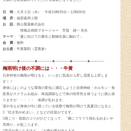
日 時
：６月２日（木） 午前10時30分～12時00分
場 所
：福原薬局２階
お 話
：救心製薬株式会社
情報企画部マネージャー 芳賀 雄一 先生
テーマ
：「夏に向けての養生と動物生薬に触れて」
会 費
：無料
お土産
：牛黄製剤（霊黄参）
――――★――――★――――★――――★――――★――――
梅雨明け後の不調には・・・牛黄
日本特有の梅雨が明けると、いっきに気温が上昇し湿度も上昇しま
す！！
身体にはこのような環境の変化に適応しようと自律神経・ホルモン・免
疫系がスクラムを組み、体温調節などで体の恒常性を保つように踏ん張
りますが・・・・・ 体調が乱れます。
湿や冷えが身体の中に残っている状態で梅雨が明けて真夏日になると、
「吐き気やめまい」となどの症状がでます。
肩こり・首筋のコリがひどくなって、「横にフラフラ揺れるめまいや
耳鳴り」が起こります。
気温が高くなるほど、「お腹や胃が冷えます」