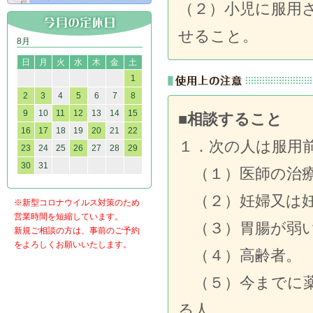
（２）小児に服用
せること。
8月
日
月
火
水
木
金
土
1
2
3
4
5
6
7
8
9
10
11
12
13
14
15
■相談すること
16
17
18
19
20
21
22
１．次の人は服用
23
24
25
26
27
28
29
30
31
（１）医師の治療
（２）妊婦又は妊
※新型コロナウイルス対策のため
営業時間を短縮しています。
（３）胃腸が弱
新規ご相談の方は、事前のご予約
をよろしくお願いいたします。
（４）高齢者。
（５）今までに薬
る人。