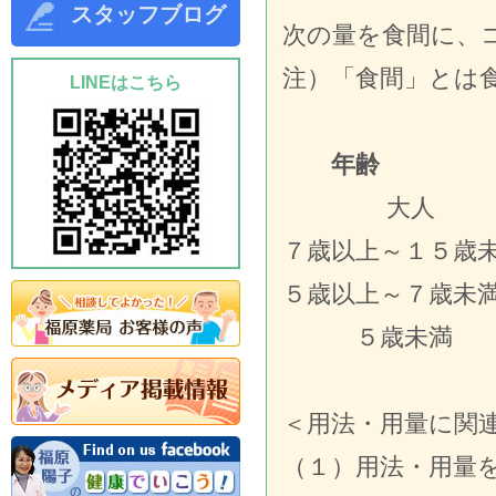
スタッフブログ
次の量を食間に、
注）「食間」とは
LINEはこちら
年齢 １回
大人
７歳以上～１
５歳以上～７
５歳未満
＜用法・用量に関
（１）用法・用量