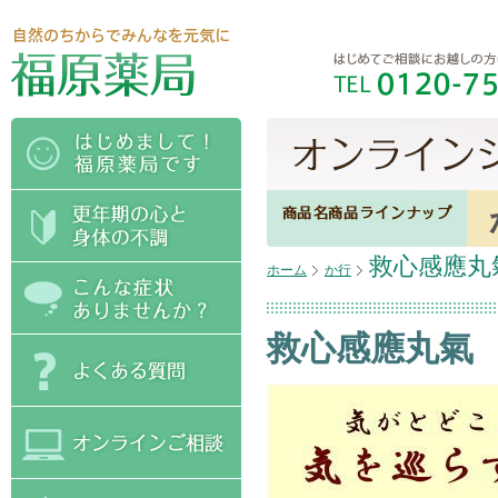
救心感應丸
ホーム
か行
救心感應丸氣