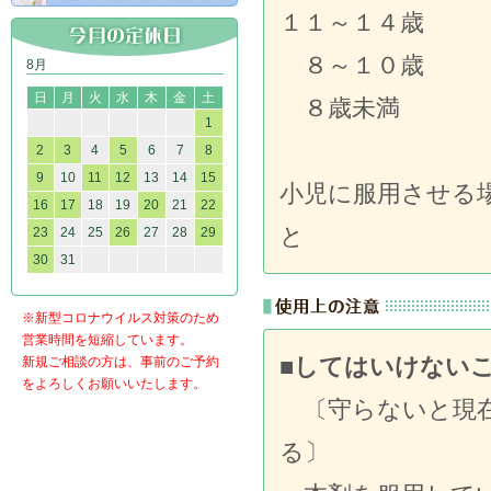
１１～１
８～１０
8月
日
月
火
水
木
金
土
８歳未満 
1
2
3
4
5
6
7
8
9
10
11
12
13
14
15
小児に服用させる
16
17
18
19
20
21
22
と
23
24
25
26
27
28
29
30
31
※新型コロナウイルス対策のため
営業時間を短縮しています。
■してはいけない
新規ご相談の方は、事前のご予約
をよろしくお願いいたします。
〔守らないと現在
る〕