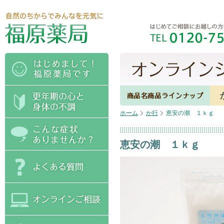
ホーム
か行
恵安の潮 １ｋｇ
恵安の潮 １ｋｇ