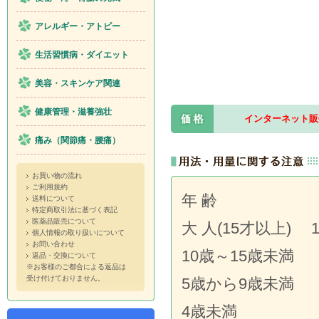
アレルギー・アトピー
生活習慣病・ダイエット
美容・スキンケア関連
健康管理・滋養強壮
インターネット販
痛み（関節痛・腰痛）
お買い物の流れ
ご利用規約
年 齢 1
送料について
特定商取引法に基づく表記
医薬品販売について
大 人(15才以上
個人情報の取り扱いについて
お問い合わせ
10歳～15歳未満 
返品・交換について
※お客様のご都合による返品は
受け付けておりません。
5歳から9歳未満 
4歳未満 1