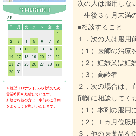
次の人は服用しな
生後３ヶ月未満
8月
■相談すること
日
月
火
水
木
金
土
1
１．次の人は服用
2
3
4
5
6
7
8
9
10
11
12
13
14
15
（１）医師の治療
16
17
18
19
20
21
22
（２）妊娠又は妊
23
24
25
26
27
28
29
30
31
（３）高齢者
２．次の場合は、
※新型コロナウイルス対策のため
営業時間を短縮しています。
剤師に相談してく
新規ご相談の方は、事前のご予約
をよろしくお願いいたします。
（１）本剤の服用
（２）１ヵ月位服
３．他の医薬品を