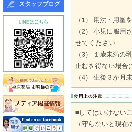
スタッフブログ
（1） 用法・用量
LINEはこちら
（2） 小児に服
せてください
（3） １歳未満
止むを得ない場合
（4） 生後３か月
■してはいけない
（守らないと現在