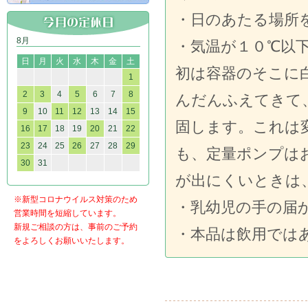
・日のあたる場所
8月
・気温が１０℃以
日
月
火
水
木
金
土
初は容器のそこに
1
2
3
4
5
6
7
8
んだんふえてきて
9
10
11
12
13
14
15
固します。これは
16
17
18
19
20
21
22
23
24
25
26
27
28
29
も、定量ポンプは
30
31
が出にくいときは
※新型コロナウイルス対策のため
・乳幼児の手の届
営業時間を短縮しています。
新規ご相談の方は、事前のご予約
・本品は飲用では
をよろしくお願いいたします。