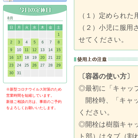
（１）定められた
8月
（２）小児に服用
日
月
火
水
木
金
土
1
せてください。
2
3
4
5
6
7
8
9
10
11
12
13
14
15
16
17
18
19
20
21
22
23
24
25
26
27
28
29
30
31
〔容器の使い方〕
◎最初に「キャッ
※新型コロナウイルス対策のため
営業時間を短縮しています。
開栓時、「キャッ
新規ご相談の方は、事前のご予約
をよろしくお願いいたします。
ください。
◎開栓は樹脂キャ
ト部）はタブ（割