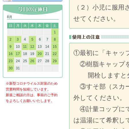
（２）小児に服用
8月
せてください。
日
月
火
水
木
金
土
1
2
3
4
5
6
7
8
9
10
11
12
13
14
15
①最初に「キャッ
16
17
18
19
20
21
22
23
24
25
26
27
28
29
②樹脂キャップを
30
31
開栓しますと分
※新型コロナウイルス対策のため
③すそ部（スカー
営業時間を短縮しています。
新規ご相談の方は、事前のご予約
外してください。
をよろしくお願いいたします。
④計量コップにて
は温湯にて希釈し